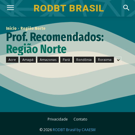
RODBT BRASIL
Início
Região Norte
Prof. Recomendados:
Região Norte
Acre
Amapá
Amazonas
Pará
Rondônia
Roraima
Privacidade
Contato
© 2026
RODBT Brasil by CAAESM