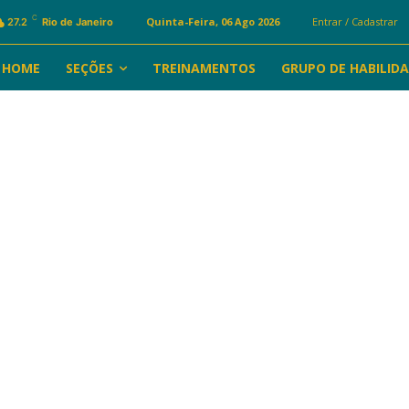
C
Quinta-Feira, 06 Ago 2026
Entrar / Cadastrar
27.2
Rio de Janeiro
HOME
SEÇÕES
TREINAMENTOS
GRUPO DE HABILID