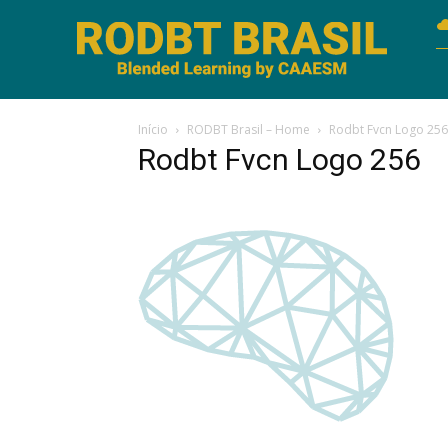
Início
RODBT Brasil – Home
Rodbt Fvcn Logo 256
Rodbt Fvcn Logo 256