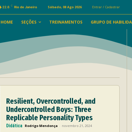
C
Sábado, 08 Ago 2026
Entrar / Cadastrar
22.6
Rio de Janeiro
HOME
SEÇÕES
TREINAMENTOS
GRUPO DE HABILID
Resilient, Overcontrolled, and
Undercontrolled Boys: Three
Replicable Personality Types
Didática
Rodrigo Mendonça
-
novembro 21, 2024